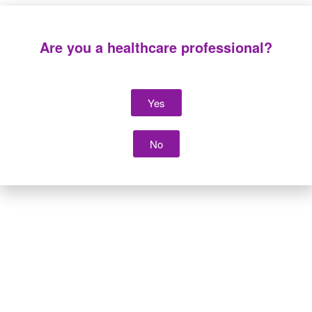
Are you a healthcare professional?
Yes
Paediatric mucostar
Adult mucostar
No