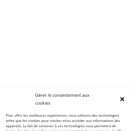
Fibroscopy Mucostar
CAIR LGL
Parc Tertiaire de Bois Dieu
1 Allée des Chevreuils
69380 Lissieu
04 78 43 77 44
Gérer le consentement aux
cookies
Pour offrir les meilleures expériences, nous utilisons des technologies
telles que les cookies pour stocker et/ou accéder aux informations des
appareils. Le fait de consentir à ces technologies nous permettra de