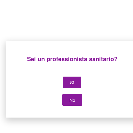
Sei un professionista sanitario?
Mucostar pediatrico
Mucostar adulto
Sì
No