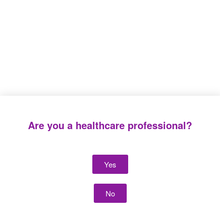
High pressure PVC
Specific multi-access
extension lines
PVC extension lines
Are you a healthcare professional?
Yes
No