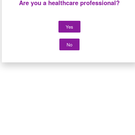
Are you a healthcare professional?
Yes
No
Lateral line with non-
Lateral line with simple
return valve connection
luer lock connection for
for administration line
administration line with
with bidirectional valve
non-return valve
CAIR LGL