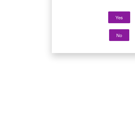
Yes
No
Copyright 2022 Cair LGL
Site réalisé par
La Mordue du Web