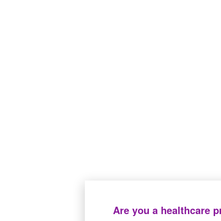
MD class : IIa,
CE
. Please read the instruction for use
0459
CAIR LGL
Parc Tertiaire de Bois Dieu
1 Allée des Chevreuils
69380 Lissieu
04 78 43 77 44
Are you a healthcare p