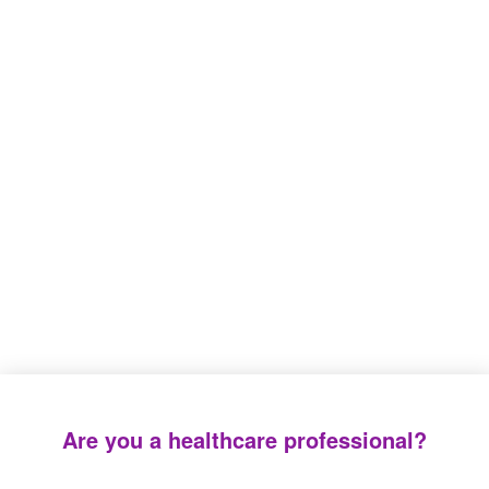
SUCTION – VENTILATION
NUTRITION
Home
>
Uncategorized
Uncategorized
Are you a healthcare professional?