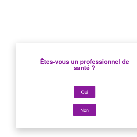
Contacter notre service commercial
Êtes-vous un professionnel de
santé ?
RÉFÉRENCE
CH.
VOLUME
CONDITIONNEME
SONDE
FLACON
Oui
(ML)
Non
AM112
12
25
20
AM114
14
25
20