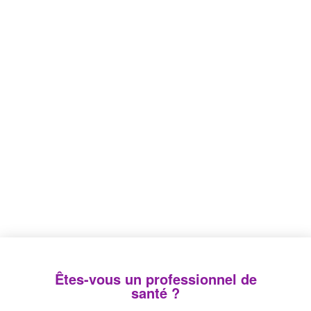
NUTRITION
ASPIRATION – VENTILATION
AUTRES PRODUITS
Accueil
>
Autres produits
>
Laboratoire
Êtes-vous un professionnel de
Laboratoire
santé ?