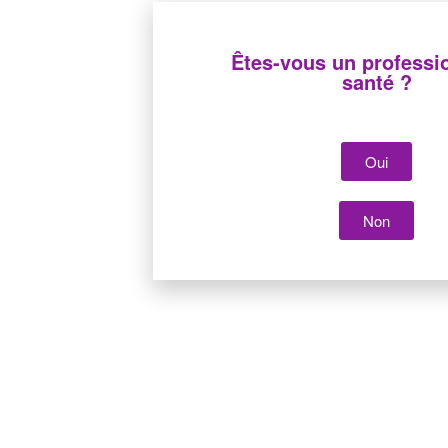
1 Allée des Chevreuils
69380 Lissieu
Êtes-vous un professi
04 78 43 77 44
santé ?
Oui
Non
Copyright 2022 Cair LGL