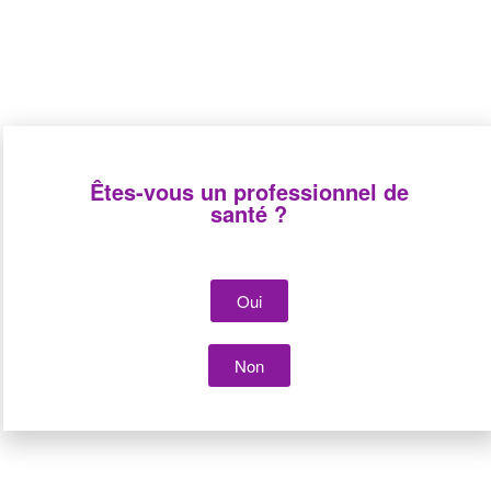
chimiothérapie
Êtes-vous un professionnel de
santé ?
Arbres d’administration
Arbres d’administration
Oui
de chimiothérapie
de chimiothérapie
avec valve anti-retour
avec valve
bidirectionnelle
Non