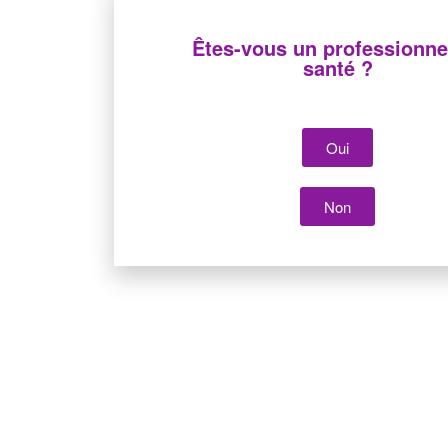
Êtes-vous un professionne
santé ?
Oui
Siège CAIR LGL
Non
Parc Tertiaire de Bois Dieu
1 Allée des Chevreuils
69380 Lissieu
04 78 43 77 44