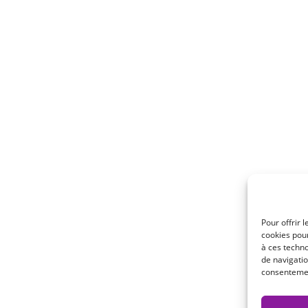
ivi medici CE di classe I
RI PRODOTTI
MENÙ
apia
Chi siamo ?
e – Ventilazione
Qualità
Pour offrir 
cookies pour
Unisciti a noi
à ces techn
de navigatio
toria
Contatti
consentement