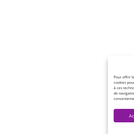
RI PRODOTTI
MENÙ
apia
Chi siamo ?
e – Ventilazione
Qualità
Pour offrir 
cookies pour
Unisciti a noi
à ces techn
de navigatio
toria
Contatti
consentement
Ac
Site réalisé pa