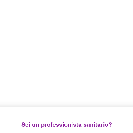
stion line with anti-siphon valve
Sei un professionista sanitario?