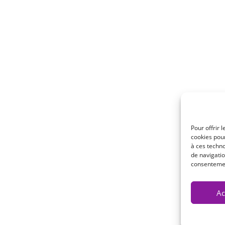
RODUCTS
MENÚ
¿Quiénes somos?
apia
Calidad
Pour offrir 
cookies pour
Unete a nosotros
à ces techn
 – Ventilación
Contacto
de navigatio
consentement
Ac
Site réalisé pa