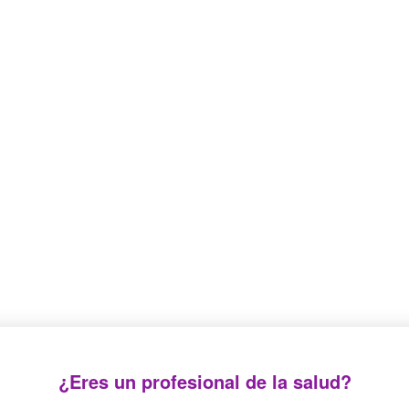
n supply tubing with bubbles every 90 cm, in a
¿Eres un profesional de la salud?