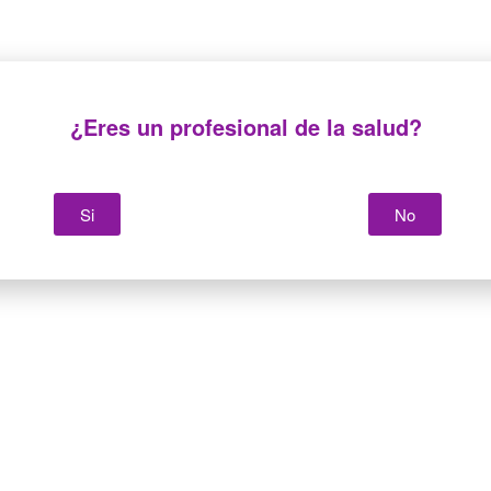
Prolongadores
Prolongadores
macho/hembra de PVC
macho/macho de PVC
¿Eres un profesional de la salud?
Si
No