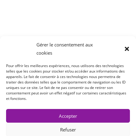
Parc Tertiaire de Bois Dieu
1 Allée des Chevreuils
69380 Lissieu
04 78 43 77 44
Gérer le consentement aux
cookies
Pour offrir les meilleures expériences, nous utilisons des technologies
telles que les cookies pour stocker et/ou accéder aux informations des
appareils. Le fait de consentir à ces technologies nous permettra de
traiter des données telles que le comportement de navigation ou les ID
uniques sur ce site. Le fait de ne pas consentir ou de retirer son
consentement peut avoir un effet négatif sur certaines caractéristiques
et fonctions.
Accepter
Refuser
Copyright 2022 Cair LGL